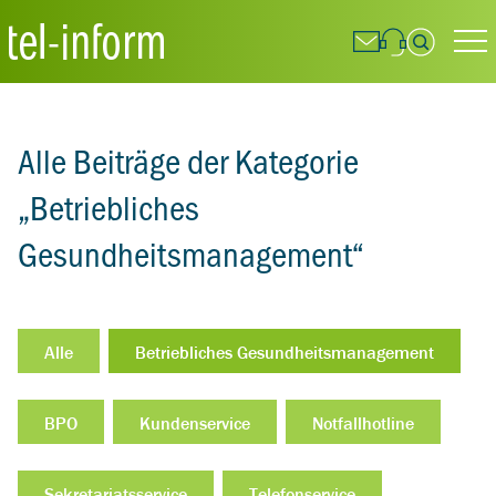
Suchfeld
Alle Beiträge der Kategorie
Suchen
„Betriebliches
Gesundheitsmanagement“
Alle
Betriebliches Gesundheitsmanagement
BPO
Kundenservice
Notfallhotline
Sekretariatsservice
Telefonservice