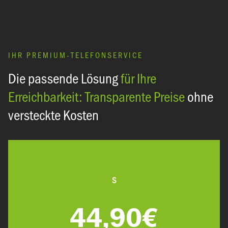
IHR PREMIUM-TELEFONSERVICE
:
Die passende Lösung
für Ihre
Erreichbarkeit: Transparente Preise
ohne
versteckte Kosten
S
44,90€