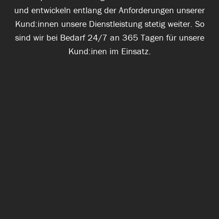
und entwickeln entlang der Anforderungen unserer
Kund:innen unsere Dienstleistung stetig weiter. So
sind wir bei Bedarf 24/7 an 365 Tagen für unsere
Kund:inen im Einsatz.
Insbesondere für die Urlaubszeit oder in
Krankheitsfällen haben wir Unterstützung bei der
Annahme der eingehenden Anrufe gesucht. tel-inform
war da die Lösung. Meine Erfahrung ist: Die Kunden
merken noch nicht einmal, dass tel-inform-Mitarbeiter
den Anruf annehmen. Das spricht für den Service.
Cornelia Tritschler
Eupoc