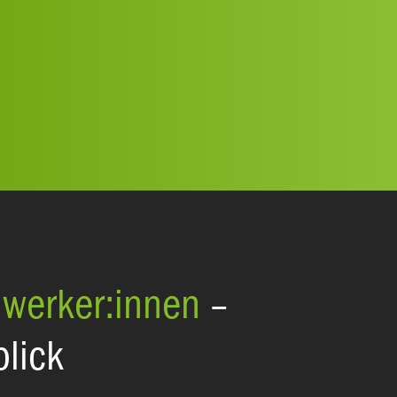
dwerker:innen
–
lick