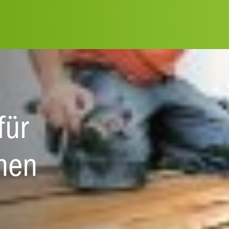
für
nen