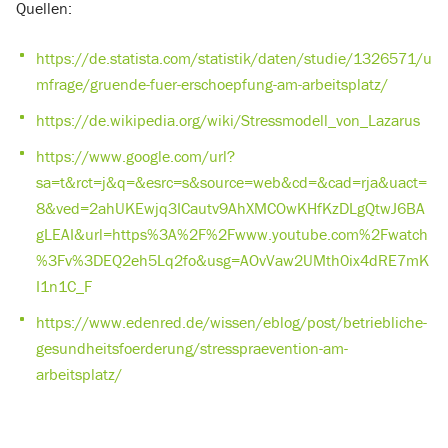
Quellen:
https://de.statista.com/statistik/daten/studie/1326571/u
mfrage/gruende-fuer-erschoepfung-am-arbeitsplatz/
https://de.wikipedia.org/wiki/Stressmodell_von_Lazarus
https://www.google.com/url?
sa=t&rct=j&q=&esrc=s&source=web&cd=&cad=rja&uact=
8&ved=2ahUKEwjq3ICautv9AhXMCOwKHfKzDLgQtwJ6BA
gLEAI&url=https%3A%2F%2Fwww.youtube.com%2Fwatch
%3Fv%3DEQ2eh5Lq2fo&usg=AOvVaw2UMth0ix4dRE7mK
I1n1C_F
https://www.edenred.de/wissen/eblog/post/betriebliche-
gesundheitsfoerderung/stresspraevention-am-
arbeitsplatz/