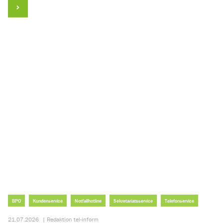
BPO
Kundenservice
Notfallhotline
Sekretariatsservice
Telefonservice
21.07.2026
|
Redaktion tel-inform