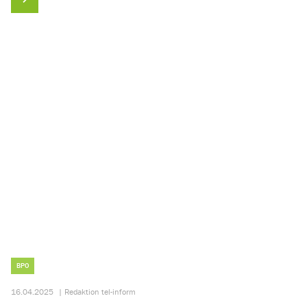
BPO
16.04.2025
|
Redaktion tel-inform