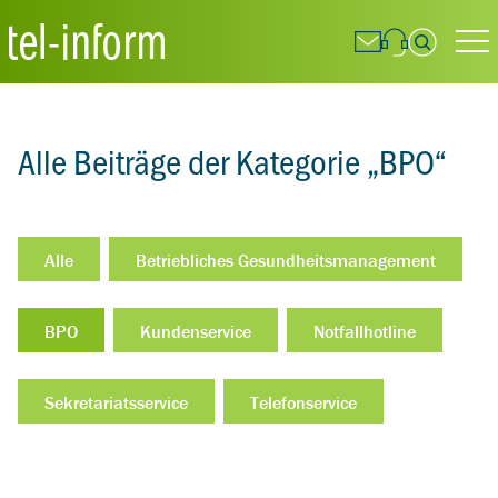
Suchfeld
Alle Beiträge der Kategorie „BPO“
Suchen
Alle
Betriebliches Gesundheitsmanagement
BPO
Kundenservice
Notfallhotline
Sekretariatsservice
Telefonservice