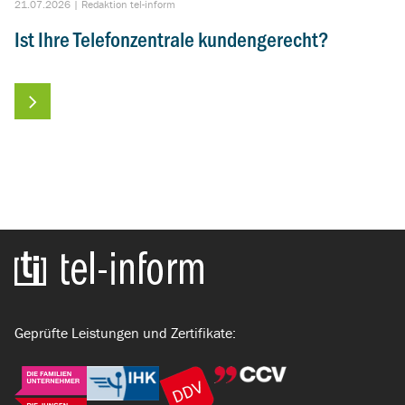
21.07.2026
|
Redaktion tel-inform
21
Ist Ihre Telefonzentrale kundengerecht?
B
Zur Startseite
Geprüfte Leistungen und Zertifikate: